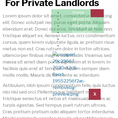
For Private Landlords
Home
Lorem ipsum dolor sit amet, consectetur adipiscing
About Us
elit. Donec volutpat nec purus eget porta. Aliquam
Realtorkingz
ebendum erat. Donec dui eros, tincidunt at felis non,
Properties
tristique aliquet ex. Aenean luctus, orci condimentum
Locations
cursus, quam lorem vulputate ligula, ac pretium risus
Contact
metus non est. Cras rutrum dolor in tortor ultrices,
ullamcorper finibus magna sollicitudin. Vivamus sed
massa sit amet diam porta dignissim at in lorem. In
facilisis quis erat at tempus. Aliquam semper diam
mollis mollis. Mauris dictum, ante ac interdum.
Astibulum, nibh ipsum condimentum felis, quis luctus
nisi nisl sed orci. Pellentesque habitant morbi
X
tristique senectus et netus et malesuada fames ac
turpis egestas. Sed tempus puet rutrum ultrces.
Cras pretium pretium odio aliquam tortor interduma.